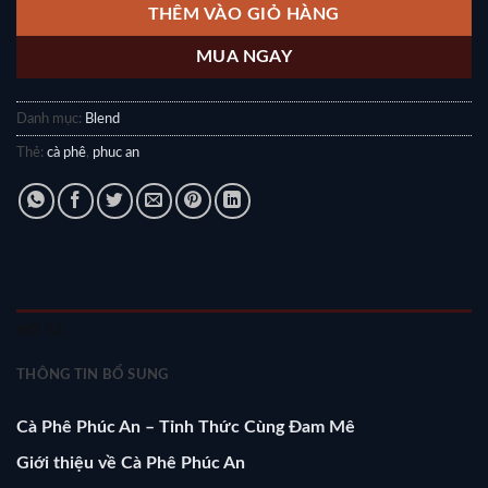
THÊM VÀO GIỎ HÀNG
MUA NGAY
Danh mục:
Blend
Thẻ:
cà phê
,
phuc an
MÔ TẢ
THÔNG TIN BỔ SUNG
Cà Phê Phúc An – Tỉnh Thức Cùng Đam Mê
Giới thiệu về Cà Phê Phúc An