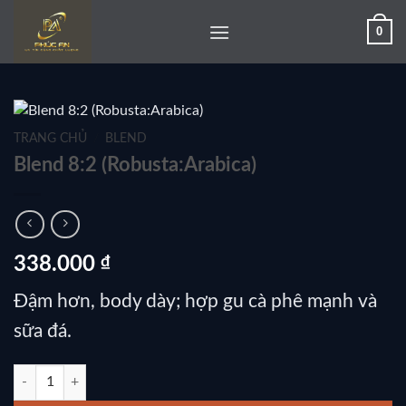
Bỏ
0
qua
nội
dung
TRANG CHỦ
/
BLEND
Blend 8:2 (Robusta:Arabica)
338.000
₫
Đậm hơn, body dày; hợp gu cà phê mạnh và
sữa đá.
Blend 8:2 (Robusta:Arabica) số lượng