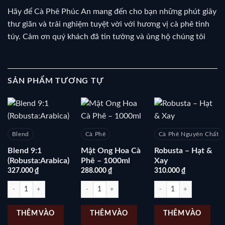
Hãy để Cà Phê Phúc An mang đến cho bạn những phút giây
thư giãn và trải nghiệm tuyệt vời với hương vị cà phê tinh
túy. Cảm ơn quý khách đã tin tưởng và ủng hộ chúng tôi
SẢN PHẨM TƯƠNG TỰ
Blend
Cà Phê
Cà Phê Nguyên Chất
Blend 9:1
Mật Ong Hoa Cà
Robusta – Hạt &
(Robusta:Arabica)
Phê – 1000ml
Xay
327.000
₫
288.000
₫
310.000
₫
Blend 9:1 (Robusta:Arabica) số lượng
Mật Ong Hoa Cà Phê – 1000ml số lượng
Robusta – Hạt & Xay số l
THÊM VÀO
THÊM VÀO
THÊM VÀO