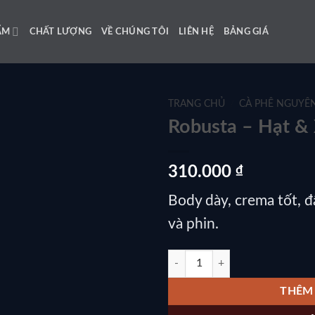
ẨM
CHẤT LƯỢNG
VỀ CHÚNG TÔI
LIÊN HỆ
BẢNG GIÁ
TRANG CHỦ
/
CÀ PHÊ NGUYÊ
Robusta – Hạt &
310.000
₫
Body dày, crema tốt, 
và phin.
Robusta – Hạt & Xay số lượng
THÊM