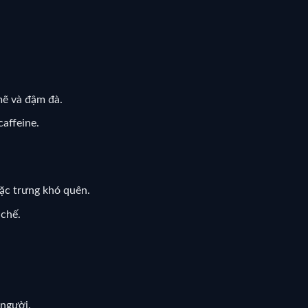
mẽ và đậm đà.
affeine.
đặc trưng khó quên.
 chế.
 người.