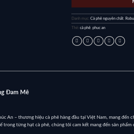
Danh mục:
Cà phê nguyên chất
,
Robu
Thẻ:
cà phê
,
phuc an
ùng Đam Mê
c An – thương hiệu cà phê hàng đầu tại Việt Nam, mang đến ch
 tế trong từng hạt cà phê, chúng tôi cam kết mang đến sản phẩm