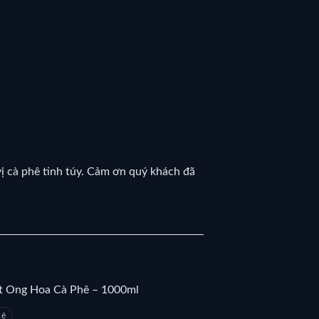
ị cà phê tinh túy. Cảm ơn quý khách đã
hê
Blend