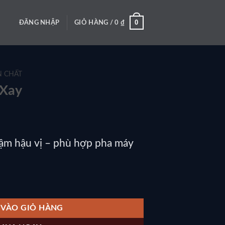
0
ĐĂNG NHẬP
GIỎ HÀNG /
0
₫
N CHẤT
 Xay
đậm hậu vị – phù hợp pha máy
 VÀO GIỎ HÀNG